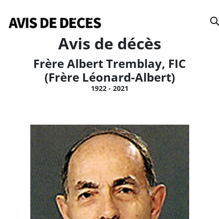
Date
Avis de décès
Frère Albert Tremblay, FIC
(Frère Léonard-Albert)
1922 - 2021
Tous
Avis de décès
Anniversaires
Remerciements
Le Soleil
Le Droit
La Tribune
Le Nouvelliste
Le Quotidien