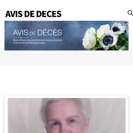
Date
Tous
Avis de décès
Anniversaires
Remerciements
Le Soleil
Le Droit
La Tribune
Le Nouvelliste
Le Quotidien