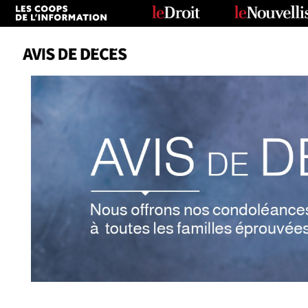
Date
Tous
Avis de décès
Anniversaires
Remerciements
Le Soleil
Le Droit
La Tribune
Le Nouvelliste
Le Quotidien