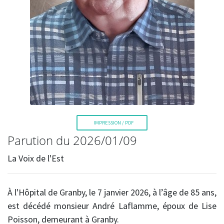
La Voix de l'Est
IMPRESSION / PDF
Parution du 2026/01/09
RECHERCHER
La Voix de l'Est
À l'Hôpital de Granby, le 7 janvier 2026, à l’âge de 85 ans,
est décédé monsieur André Laflamme, époux de Lise
Poisson, demeurant à Granby.