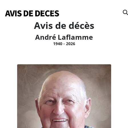
Date
Avis de décès
André Laflamme
1940 - 2026
Tous
Avis de décès
Anniversaires
Remerciements
Le Soleil
Le Droit
La Tribune
Le Nouvelliste
Le Quotidien