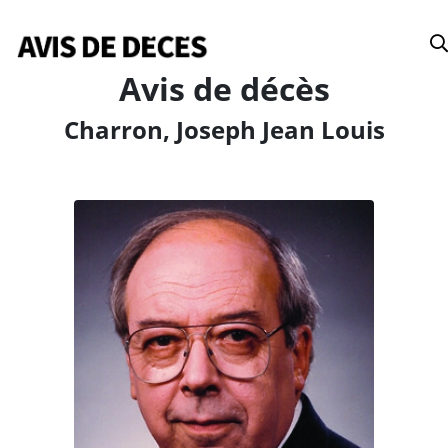
Date
Avis de décès
Charron, Joseph Jean Louis
Tous
Avis de décès
Anniversaires
Remerciements
Le Soleil
Le Droit
La Tribune
Le Nouvelliste
Le Quotidien