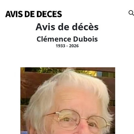
Date
Avis de décès
Clémence Dubois
1933 - 2026
Tous
Avis de décès
Anniversaires
Remerciements
Le Soleil
Le Droit
La Tribune
Le Nouvelliste
Le Quotidien