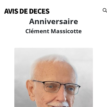
Date
Anniversaire
Clément Massicotte
Tous
Avis de décès
Anniversaires
Remerciements
Le Soleil
Le Droit
La Tribune
Le Nouvelliste
Le Quotidien