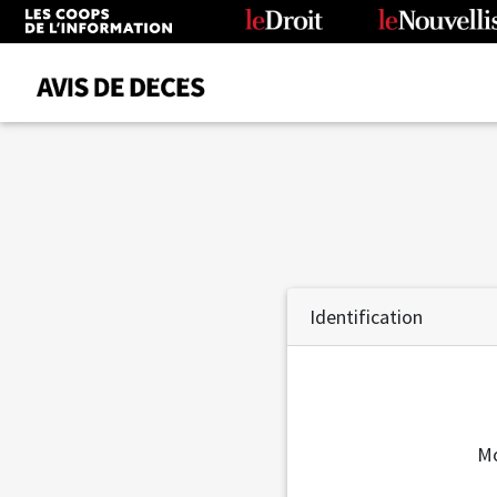
Date
Tous
Avis de décès
Anniversaires
Identification
Remerciements
Le Soleil
Le Droit
La Tribune
Mo
Le Nouvelliste
Le Quotidien