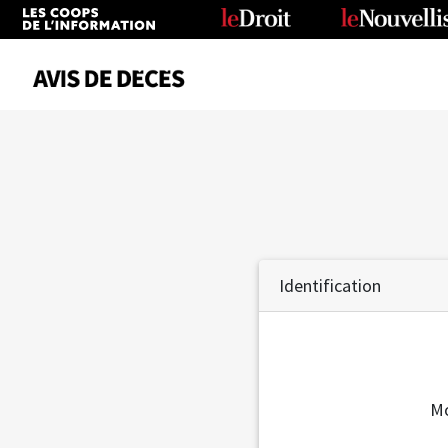
Date
Tous
Avis de décès
Anniversaires
Identification
Remerciements
Le Soleil
Le Droit
La Tribune
Mo
Le Nouvelliste
Le Quotidien