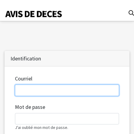
Date
Identification
Tous
Avis de décès
Courriel
Anniversaires
Remerciements
Le Soleil
Mot de passe
Le Droit
La Tribune
Le Nouvelliste
J'ai oublié mon mot de passe.
Le Quotidien