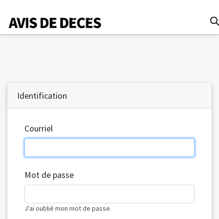
Date
Identification
Tous
Avis de décès
Courriel
Anniversaires
Remerciements
Le Soleil
Mot de passe
Le Droit
La Tribune
Le Nouvelliste
J'ai oublié mon mot de passe.
Le Quotidien