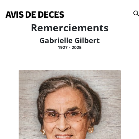
Date
Remerciements
Gabrielle Gilbert
1927 - 2025
Tous
Avis de décès
Anniversaires
Remerciements
Le Soleil
Le Droit
La Tribune
Le Nouvelliste
Le Quotidien