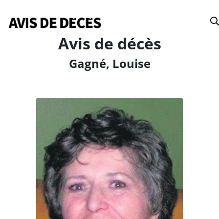
Date
Avis de décès
Gagné, Louise
Tous
Avis de décès
Anniversaires
Remerciements
Le Soleil
Le Droit
La Tribune
Le Nouvelliste
Le Quotidien