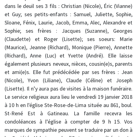
dans le deuil ses 3 fils : Christian (Nicole), Éric (Vianne)
et Guy; ses petits-enfants : Samuel, Juliette, Sophie,
Sloane, Fénix, Laurie, Jacob, Emma, Alec, Alexandre et
Sophie; ses frères : Jacques (Suzanne), Georges
(Claudette) et Roger (Lisette); ses soeurs: Marie
(Maurice), Jeanne (Richard), Monique (Pierre), Annette
(Richard), Anne (Luc) et Yvette (André). Elle laisse
également plusieurs neveux, nièces, cousin(e)s, parents
et ami(e)s. Elle fut prédécédée par ses frères : Jean
(Nicole), Yvon (Liliane), Claude (Céline) et Joseph
(Lisette). Il n’y aura pas de visites à la maison funéraire.
Le service religieux aura lieu le vendredi 19 janvier 2018
à 10 h en l'église Ste-Rose-de-Lima située au 861, boul.
St-René Est à Gatineau. La famille recevra les
condoléances à l’église à compter de 9 h 15. Vos
marques de sympathie peuvent se traduire par un don à