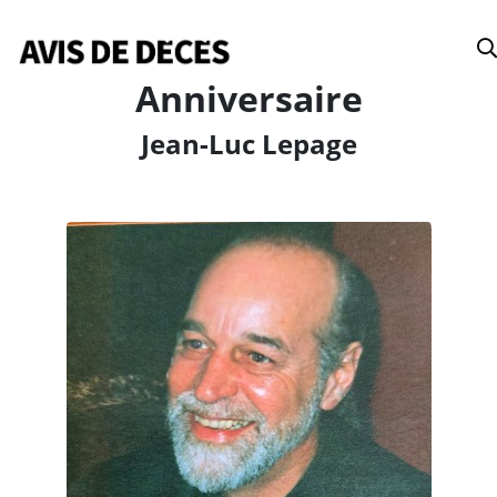
Date
Anniversaire
Jean-Luc Lepage
Tous
Avis de décès
Anniversaires
Remerciements
Le Soleil
Le Droit
La Tribune
Le Nouvelliste
Le Quotidien