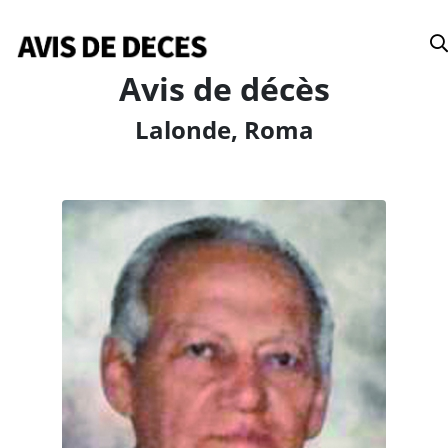
Date
Avis de décès
Lalonde, Roma
Tous
Avis de décès
Anniversaires
Remerciements
Le Soleil
Le Droit
La Tribune
Le Nouvelliste
Le Quotidien