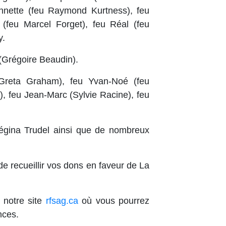
Annette (feu Raymond Kurtness), feu
 (feu Marcel Forget), feu Réal (feu
y.
e (Grégoire Beaudin).
 (Greta Graham), feu Yvan-Noé (feu
 feu Jean-Marc (Sylvie Racine), feu
égina Trudel ainsi que de nombreux
e recueillir vos dons en faveur de La
 notre site
rfsag.ca
où vous pourrez
nces.