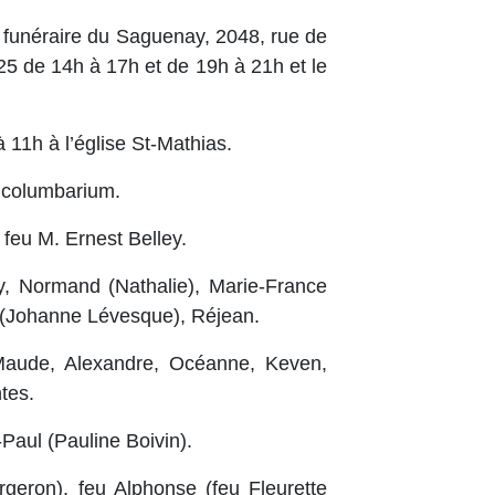
e funéraire du Saguenay, 2048, rue de
2025 de 14h à 17h et de 19h à 21h et le
à 11h à l’église St-Mathias.
 columbarium.
 feu M. Ernest Belley.
ley, Normand (Nathalie), Marie-France
e (Johanne Lévesque), Réjean.
 Maude, Alexandre, Océanne, Keven,
ntes.
Paul (Pauline Boivin).
ergeron), feu Alphonse (feu Fleurette