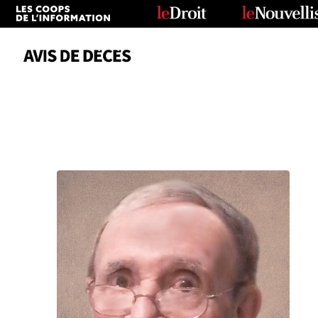
Date
Tous
Avis de décès
Anniversaires
Remerciements
Le Soleil
Le Droit
La Tribune
Le Nouvelliste
Le Quotidien