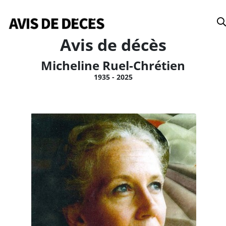
Date
Avis de décès
Micheline Ruel-Chrétien
1935 - 2025
Tous
Avis de décès
Anniversaires
Remerciements
Le Soleil
Le Droit
La Tribune
Le Nouvelliste
Le Quotidien