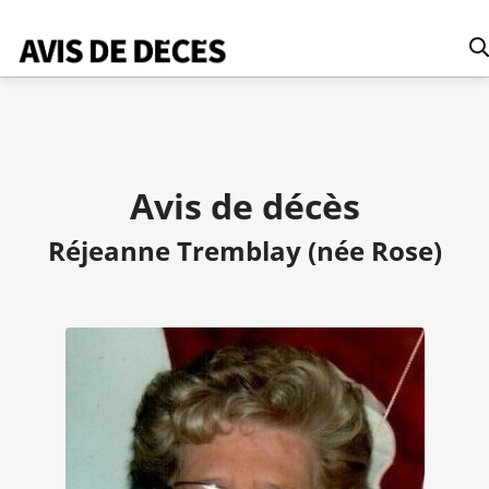
Date
Avis de décès
Tous
Réjeanne Tremblay (née Rose)
Avis de décès
Anniversaires
Remerciements
Le Soleil
Le Droit
La Tribune
Le Nouvelliste
Le Quotidien