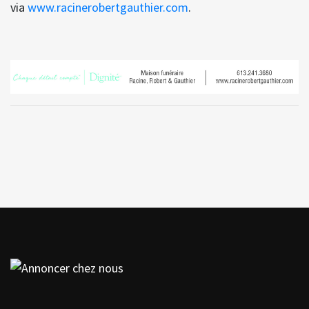
via
www.racinerobertgauthier.com
.