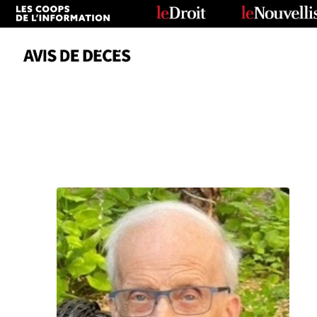
Date
Tous
Avis de décès
Anniversaires
Remerciements
Le Soleil
Le Droit
La Tribune
Le Nouvelliste
Le Quotidien