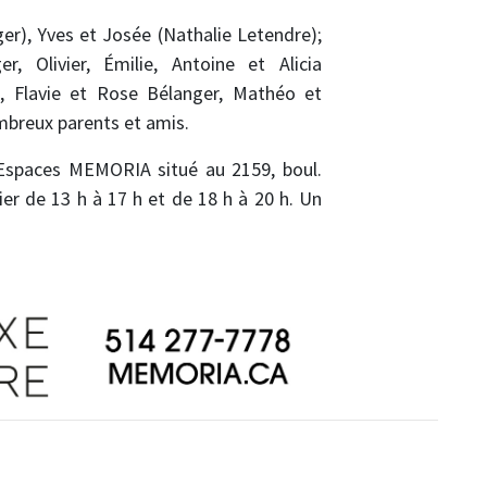
nger), Yves et Josée (Nathalie Letendre);
, Olivier, Émilie, Antoine et Alicia
te, Flavie et Rose Bélanger, Mathéo et
ombreux parents et amis.
 Espaces MEMORIA situé au 2159, boul.
ier de 13 h à 17 h et de 18 h à 20 h. Un